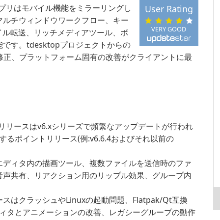
アプリはモバイル機能をミラーリングし
User Rating
マルチウィンドウワークフロー、キー
VERY GOOD
イル転送、リッチメディアツール、ボ
す。tdesktopプロジェクトからの
修正、プラットフォーム固有の改善がクライアントに最
bのリリースはv6.xシリーズで頻繁なアップデートが行われ
ポイントリリース(例:v6.6.4およびそれ以前の
エディタ内の描画ツール、複数ファイルを送信時のファ
の音声共有、リアクション用のリップル効果、グループ内
スはクラッシュやLinuxの起動問題、Flatpak/Qt互換
ィタとアニメーションの改善、レガシーグループの動作