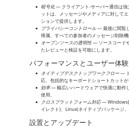
暗号化
— クライアント-サーバー通信は
ットは、メッセージやメディアに対してエ
ションで提供します。
プライバシーコントロール
— 最後に閲覧
帰属、すべての参加者のメッセージ削除機
オープンソースの透明性
— ソースコード
たレビューと検証を可能にします。
パフォーマンスとユーザー体験
ネイティブデスクトップワークフロー
— 
応、包括的なキーボードショートカットが
効率
— 幅広いハードウェアで快適に動作
使用。
クロスプラットフォーム対応
— Window
イレクト)、Linux(ネイティブパッケージ、
設置とアップデート