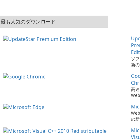
最も人気のダウンロード
Upd
Pr
Edi
ソフ
新の
とは、
Goo
Pre
でか
Ch
簡単
高速
た。
We
Mic
We
の新
Mic
Vis