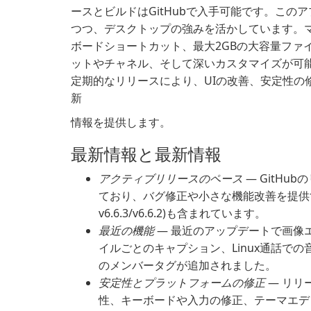
ースとビルドはGitHubで入手可能です。この
つつ、デスクトップの強みを活かしています。
ボードショートカット、最大2GBの大容量ファ
ットやチャネル、そして深いカスタマイズが可能で
定期的なリリースにより、UIの改善、安定性の
新
情報を提供します。
最新情報と最新情報
アクティブリリースのペース
— GitHu
ており、バグ修正や小さな機能改善を提供する
v6.6.3/v6.6.2)も含まれています。
最近の機能
— 最近のアップデートで画像
イルごとのキャプション、Linux通話で
のメンバータグが追加されました。
安定性とプラットフォームの修正
— リリー
性、キーボードや入力の修正、テーマエデ