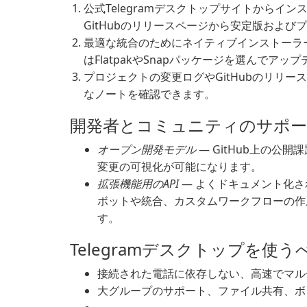
公式Telegramデスクトップサイトからイ
GitHubのリリースページから安定版およ
最適な統合のためにネイティブインストーラー
はFlatpakやSnapパッケージを選んでア
プロジェクトの変更ログやGitHubのリリ
なノートを確認できます。
開発者とコミュニティのサポ
オープン開発モデル
— GitHub上の公
変更の可視化が可能になります。
拡張機能用のAPI
— よくドキュメント化さ
ボットや統合、カスタムワークフローの作
す。
Telegramデスクトップを使
接続された電話に依存しない、高速でマル
大グループのサポート、ファイル共有、ボ