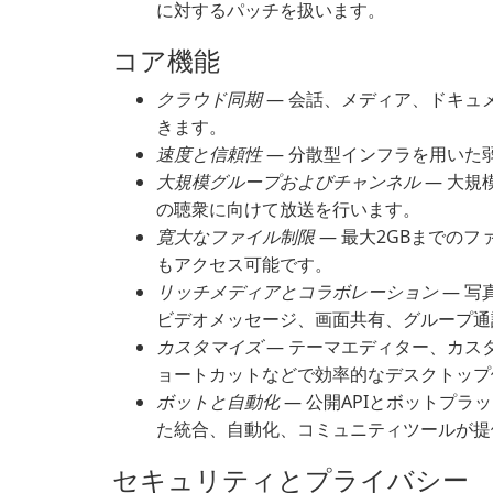
に対するパッチを扱います。
コア機能
クラウド同期
— 会話、メディア、ドキュ
きます。
速度と信頼性
— 分散型インフラを用いた
大規模グループおよびチャンネル
— 大規
の聴衆に向けて放送を行います。
寛大なファイル制限
— 最大2GBまでの
もアクセス可能です。
リッチメディアとコラボレーション
— 写
ビデオメッセージ、画面共有、グループ通
カスタマイズ
— テーマエディター、カス
ョートカットなどで効率的なデスクトップ
ボットと自動化
— 公開APIとボットプ
た統合、自動化、コミュニティツールが提
セキュリティとプライバシー