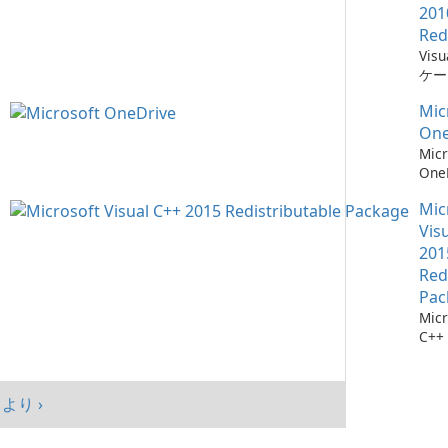
201
Red
Vis
ケー
に不
Mic
ーネ
One
Micr
One
イル
Mic
Vis
201
Red
Pac
Micr
C++
可能
シス
マン
より ›
まし